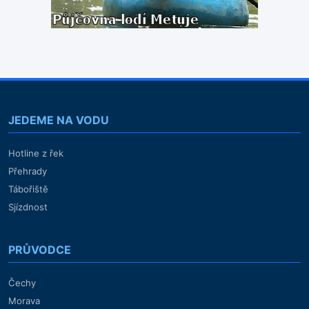
JEDEME NA VODU
Hotline z řek
Přehrady
Tábořiště
Sjízdnost
PRŮVODCE
Čechy
Morava