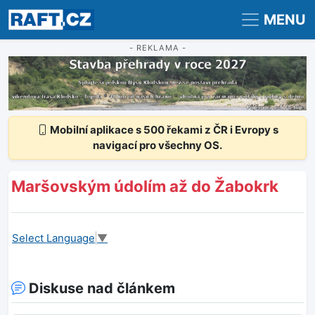
Registrace
Přihlášení
MENU
- REKLAMA -
Mobilní aplikace s 500 řekami z ČR i Evropy s
navigací pro všechny OS.
Maršovským údolím až do Žabokrk
Select Language
▼
Diskuse nad článkem