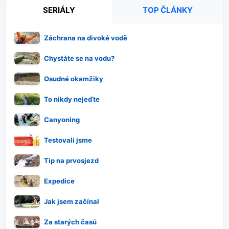
SERIÁLY
TOP ČLÁNKY
Záchrana na divoké vodě
Chystáte se na vodu?
Osudné okamžiky
To nikdy nejeďte
Canyoning
Testovali jsme
Tip na prvosjezd
Expedice
Jak jsem začínal
Za starých časů