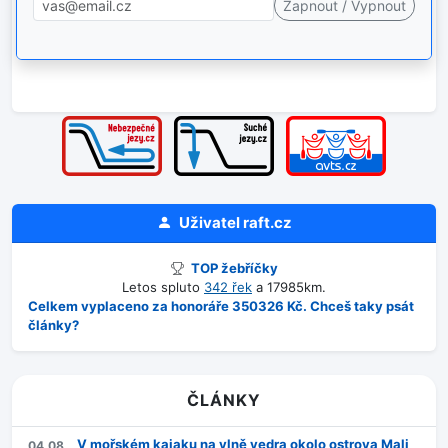
Uživatel
raft.cz
TOP žebříčky
Letos spluto
342 řek
a 17985km.
Celkem vyplaceno za honoráře 350326 Kč. Chceš taky psát
články?
ČLÁNKY
V mořském kajaku na vlně vedra okolo ostrova Mali
04.08.