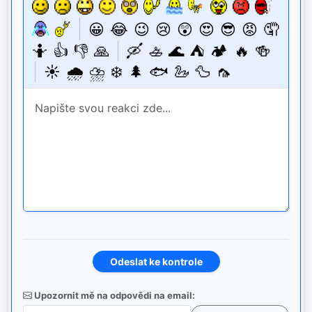
😀
😂
😉
😢
😲
😍
😎
😡
🤦
🤷
👍
👎
🙏
🛶
🚣
🌊
⛺
🏕️
🔥
🍻
☀️
🌧️
⛈️
❄️
🌲
🐟
🦢
🦆
🦟
Upozornit mě na odpovědi na email: