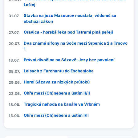
Lošinj
Stavba na jezu Mazourov neustala, vědomě se
31.07.
obchází zákon
Oravica - horská řeka pod Tatrami plná peřejí
27.07.
Dva známé sifony na Soče mezi Srpenica 2 a Trnovo
20.07.
1
Právní divočina na Sázavě: Jezy bez povolení
13.07.
Loisach z Farchantu do Eschenlohe
08.07.
Horní Sázava za nízkých průtoků
29.06.
Ohře mezi (Ch)nebem a ústím II/II
22.06.
Tragická nehoda na kanále ve Vrbném
18.06.
Ohře mezi (Ch)nebem a ústím I/II
15.06.