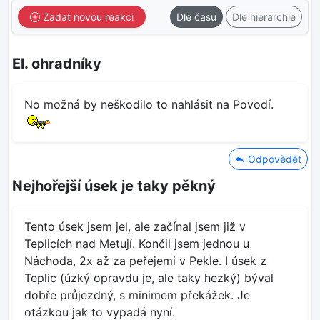
Zadat novou reakci
Dle času
Dle hierarchie
El. ohradníky
No možná by neškodilo to nahlásit na Povodí.
Odpovědět
Nejhořejší úsek je taky pěkný
Tento úsek jsem jel, ale začínal jsem již v
Teplicích nad Metují. Končil jsem jednou u
Náchoda, 2x až za peřejemi v Pekle. I úsek z
Teplic (úzký opravdu je, ale taky hezký) býval
dobře průjezdný, s minimem překážek. Je
otázkou jak to vypadá nyní.