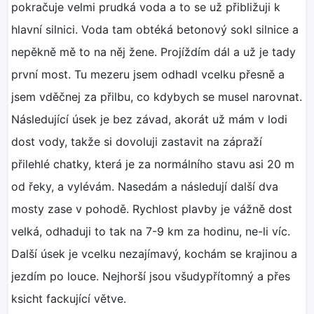
pokračuje velmi prudká voda a to se už přibližuji k
hlavní silnici. Voda tam obtéká betonový sokl silnice a
nepěkně mě to na něj žene. Projíždím dál a už je tady
první most. Tu mezeru jsem odhadl vcelku přesně a
jsem vděčnej za přilbu, co kdybych se musel narovnat.
Následující úsek je bez závad, akorát už mám v lodi
dost vody, takže si dovoluji zastavit na zápraží
přilehlé chatky, která je za normálního stavu asi 20 m
od řeky, a vylévám. Nasedám a následují další dva
mosty zase v pohodě. Rychlost plavby je vážně dost
velká, odhaduji to tak na 7-9 km za hodinu, ne-li víc.
Další úsek je vcelku nezajímavý, kochám se krajinou a
jezdím po louce. Nejhorší jsou všudypřítomný a přes
ksicht fackující větve.