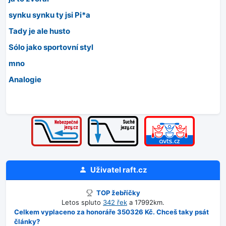
synku synku ty jsi Pi*a
Tady je ale husto
Sólo jako sportovní styl
mno
Analogie
Uživatel
raft.cz
TOP žebříčky
Letos spluto
342 řek
a 17992km.
Celkem vyplaceno za honoráře 350326 Kč. Chceš taky psát
články?