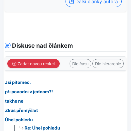
Další články autora
Diskuse nad článkem
Zadat novou reakci
Dle času
Dle hierarchie
Jsi pitomec.
při povodni v jednom?!
takhe ne
Zkus přemýšlet
Úhel pohledu
Re: Úhel pohledu