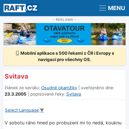
Registrace
Přihlášení
MENU
- REKLAMA -
Mobilní aplikace s 500 řekami z ČR i Evropy s
navigací pro všechny OS.
Svitava
článek ze seriálu:
Osudné okamžiky
| uveřejněno dne:
23.3.2005
| popisované řeky:
Svitava
Select Language
▼
V sobotu ráno hned po probuzení mi to nedá, kouknu