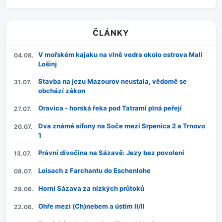
ČLÁNKY
V mořském kajaku na vlně vedra okolo ostrova Mali
04.08.
Lošinj
Stavba na jezu Mazourov neustala, vědomě se
31.07.
obchází zákon
Oravica - horská řeka pod Tatrami plná peřejí
27.07.
Dva známé sifony na Soče mezi Srpenica 2 a Trnovo
20.07.
1
Právní divočina na Sázavě: Jezy bez povolení
13.07.
Loisach z Farchantu do Eschenlohe
08.07.
Horní Sázava za nízkých průtoků
29.06.
Ohře mezi (Ch)nebem a ústím II/II
22.06.