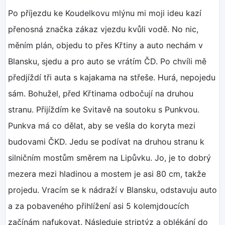
Po příjezdu ke Koudelkovu mlýnu mi moji ideu kazí
přenosná značka zákaz vjezdu kvůli vodě. No nic,
měním plán, objedu to přes Křtiny a auto nechám v
Blansku, sjedu a pro auto se vrátím ČD. Po chvíli mě
předjíždí tři auta s kajakama na střeše. Hurá, nepojedu
sám. Bohužel, před Křtinama odbočují na druhou
stranu. Přijíždím ke Svitavě na soutoku s Punkvou.
Punkva má co dělat, aby se vešla do koryta mezi
budovami ČKD. Jedu se podívat na druhou stranu k
silničním mostům směrem na Lipůvku. Jo, je to dobrý
mezera mezi hladinou a mostem je asi 80 cm, takže
projedu. Vracím se k nádraží v Blansku, odstavuju auto
a za pobaveného přihlížení asi 5 kolemjdoucích
začínám nafukovat. Následuje striptýz a oblékání do