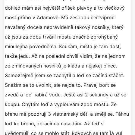
dohled mám asi největší oříšek plavby a to vlečkový
most přímo v Adamově. Má zespodu čertvíproč
navařený docela nepravidelně takový nosníky, který
už jsou za dobu trvání mostu značně zprohýbaný
minulejma povodněma. Koukám, místa je tam dost,
takže jedu. Až na poslední chvíli vidím, že na jednom
ze zmiňovaných nosníků je kláda a nějakej binec.
Samozřejmě jsem se zachytil a loď se začíná stáčet.
Snažím se to uvolnit, ale nejde to. Pravej bort se
zvedá a loď nabírá vodu. Ještě asi 2 sekundy a už se
koupu. Chytám loď a vyplouvám zpod mostu. Ze
břehu mě pozorují 3 vietnamský děti a smějí se. Táhnu
loď ke břehu, obracím a nasedám. Až teď si
uvědomuji, co se mohlo stát, kdybych se tam já vůl