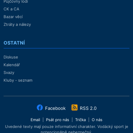
Půjčovny lodí
CK a CA
Bazar věcí
Ztráty a nálezy
OSTATNÍ
Diskuse
Kalendář
Svazy
Kluby - seznam
Facebook
RSS 2.0
Email
|
Psát pro nás
|
Trička
|
O nás
Uvedené texty mají pouze informativní charakter. Vodácký sport je
potencionálně nebezpečný.