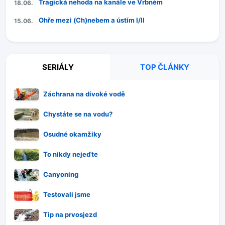
Tragická nehoda na kanále ve Vrbném
18.06.
Ohře mezi (Ch)nebem a ústím I/II
15.06.
SERIÁLY
TOP ČLÁNKY
Záchrana na divoké vodě
Chystáte se na vodu?
Osudné okamžiky
To nikdy nejeďte
Canyoning
Testovali jsme
Tip na prvosjezd