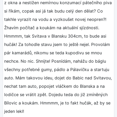
z okna a nestižen nemírnou konzumací pátečního piva
si říkám, copak asi já tak budu celý den dělat? Co
takhle vyrazit na vodu a vyzkoušet novej neopren?!
Žhavím počítač a koukám na aktuální sjízdnosti.
Hmmmm, tak Svitava v Blansku 304cm, to bude asi
hučák! Za tohodle stavu jsem to ještě nejel. Provolám
pár kamarádů, nikomu se teda kupodivu se mnou
nechce. No nic. Shnijte! Posnídám, nahážu do báglu
všechny potřebné gumy, pádlo a Pálavičku a startuju
auto. Mám takovou ideu, dojet do Babic nad Svitavou,
nechat tam auto, popojet vláčkem do Blanska a na
lodičce se vrátit zpět. Dojedu teda do již zmíněných
Bílovic a koukám. Hmmmm, je to fakt hučák, až by se
jeden lekl!