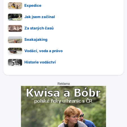
Expedice
Jak jsem začínal
Za starých časů
Seakajaking
Vodáci, voda a právo
Historie vodáctví
Reklama