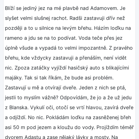
Blíží se jediný jez na mé plavbě nad Adamovem. Je
slyšet velmi slušnej rachot. Radši zastavuji dřív než
později a to u silnice na levým břehu. Házím loďku na
rameno a jdu se na to podívat. Voda teče přes jez
úplně všude a vypadá to velmi impozantně. Z pravého
břehu, kde vždycky zastavuji a přenáším, není vidět
nic. Zpoza zatáčky vyjíždí hasičský auto s blikajícími
majáky. Tak si tak říkám, že bude asi problém.
Zastavují u mě a otvírají dveře. Jeden z nich se ptá,
jestli to myslím vážně? Odpovídám, že jo a že už jedu
z Blanska. Vykulí oči, otočí se vrtí hlavou, zavírá dveře
a odjíždí. No nic. Pokládám loďku na zasněženej břeh
asi 50 m pod jezem a kloužu do vody. Projíždím téměř
dvorem Adastu a zase nějaký lávky a mosty. Na