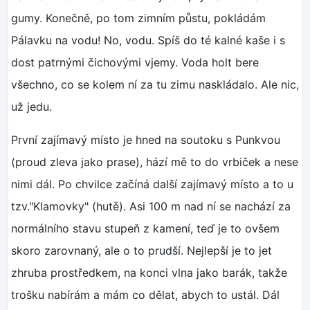
gumy. Konečně, po tom zimním půstu, pokládám
Pálavku na vodu! No, vodu. Spíš do té kalné kaše i s
dost patrnými čichovými vjemy. Voda holt bere
všechno, co se kolem ní za tu zimu naskládalo. Ale nic,
už jedu.
První zajímavý místo je hned na soutoku s Punkvou
(proud zleva jako prase), hází mě to do vrbiček a nese
nimi dál. Po chvilce začíná další zajímavý místo a to u
tzv."Klamovky" (hutě). Asi 100 m nad ní se nachází za
normálního stavu stupeň z kamení, teď je to ovšem
skoro zarovnaný, ale o to prudší. Nejlepší je to jet
zhruba prostředkem, na konci vlna jako barák, takže
trošku nabírám a mám co dělat, abych to ustál. Dál