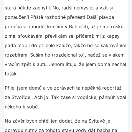
stará někde zachytil. No, radši nemyslet a vzít si
ponaučení! Příště rozhodně přenést! Další plavba
probíhá v pohodě, končím v Babicích, už je mi trošku
zima, sfoukávám, převlíkám se, přičemž mi z kapsy
padá mobil do přilehlé kaluže, takže ho se sakrováním
rozebírám. Suším ho (rozdejchal to), načež se vlakem
vracím zpět k autu. Jenom lituju, že jsem doma nechal
foťák.
Přijel jsem domů a ve zprávách ta nepěkná reportáž
ze Stvořidel. Ach jo. Tak zase si vodáckej pánbůh vzal
někoho k sobě.
Na závěr bych chtěl jen dodat, že na Svitavě je
opravdu nutný za tohoto stavu vody dát bacha na