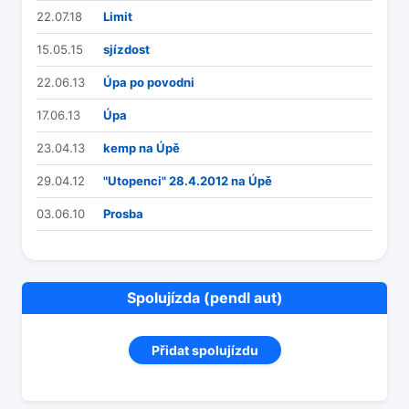
22.07.18
Limit
15.05.15
sjízdost
22.06.13
Úpa po povodni
17.06.13
Úpa
23.04.13
kemp na Úpě
29.04.12
"Utopenci" 28.4.2012 na Úpě
03.06.10
Prosba
Spolujízda (pendl aut)
Přidat spolujízdu