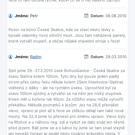
Jméno:
Petr
Datum:
09.08.2010
Pozor na konci České Skalice, kde se staví místo lávky u
bývalé slalomky nový silniční most. Jsou tam naházené panely,
Jméno:
Radim
Datum:
29.03.2010
Sjeli jsme 26.-27.3.2010 úsek Bohuslůavice - Česká Skalice za
stavu Slatina kolem 100cm. Tyto dny byl pouze jeden padlý
strom přes celou řeku někde kolem 25km (Havlovice-Slatina)
viditelný z dálky - ale na rychlém úseku. Uprostřed byl za
stavu 100cm sjízdný a vytvářel se na něm jen nízký stupínek.
Kmen měl u kořene tak 60cm. Za nížšího stavu může vytvořit
překážku. Několik poznatků k jezům: Jez na 28,6 přenášet
vlevo, vpravo je plot až k řece se zíďkou-dělají tam také nové
mosty. Na 32,0 jsme to přenesli pro změnu vpravo. Vlevo byly
na Rtyňce a u náhonu reg. zdi a vylézt se dalo snad jen těsně
před jezem. Báli jsme se a s kánoí by jsme se tam snad stejně
ani nevešli.Vpravo je podél plotu továrny krásného místa. V