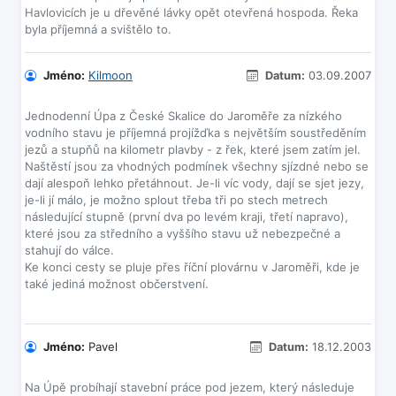
Havlovicích je u dřevěné lávky opět otevřená hospoda. Řeka
Jméno:
Kilmoon
Datum:
03.09.2007
Jednodenní Úpa z České Skalice do Jaroměře za nízkého
vodního stavu je příjemná projížďka s největším soustředěním
jezů a stupňů na kilometr plavby - z řek, které jsem zatím jel.
Naštěstí jsou za vhodných podmínek všechny sjízdné nebo se
dají alespoň lehko přetáhnout. Je-li víc vody, dají se sjet jezy,
je-li jí málo, je možno splout třeba tři po stech metrech
následující stupně (první dva po levém kraji, třetí napravo),
které jsou za středního a vyššího stavu už nebezpečné a
stahují do válce.
Ke konci cesty se pluje přes říční plovárnu v Jaroměři, kde je
také jediná možnost občerstvení.
Jméno:
Pavel
Datum:
18.12.2003
Na Úpě probíhají stavební práce pod jezem, který následuje