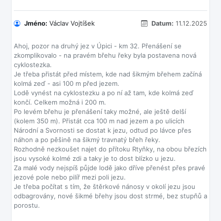
Jméno:
Václav Vojtíšek
Datum:
11.12.2025
Ahoj, pozor na druhý jez v Úpici - km 32. Přenášení se
zkomplikovalo - na pravém břehu řeky byla postavena nová
cyklostezka.
Je třeba přistát před místem, kde nad šikmým břehem začíná
kolmá zeď - asi 100 m před jezem.
Lodě vynést na cyklostezku a po ní až tam, kde kolmá zeď
končí. Celkem možná i 200 m.
Po levém břehu je přenášení taky možné, ale ještě delší
(kolem 350 m). Přistát cca 100 m nad jezem a po ulicích
Národní a Svornosti se dostat k jezu, odtud po lávce přes
náhon a po pěšině na šikmý travnatý břeh řeky.
Rozhodně nezkoušet najet do přítoku Rtyňky, na obou březích
jsou vysoké kolmé zdi a taky je to dost blízko u jezu.
Za malé vody nejspíš půjde lodě jako dříve přenést přes pravé
jezové pole nebo pilíř mezi poli jezu.
Je třeba počítat s tím, že štěrkové nánosy v okolí jezu jsou
odbagrovány, nové šikmé břehy jsou dost strmé, bez stupňů a
porostu.