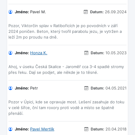
Jméno:
Pavel M.
Datum:
26.09.2024
Pozor, Viktorčin splav v Ratibořicích je po povodních v září
2024 poničen. Beton, který tvořil parabolu jezu, je vytržen a
Jméno:
Honza K.
Datum:
10.05.2023
Ahoj, v úseku Česká Skalice - Jaroměř cca 3-4 spadlé stromy
Jméno:
Petr
Datum:
04.05.2021
Pozor v Úpici, kde se opravuje most. Lešení zasahuje do toku
v celé šířce, ční tam roxory proti vodě a místo se špatně
Jméno:
Pavel Mertlík
Datum:
20.04.2018