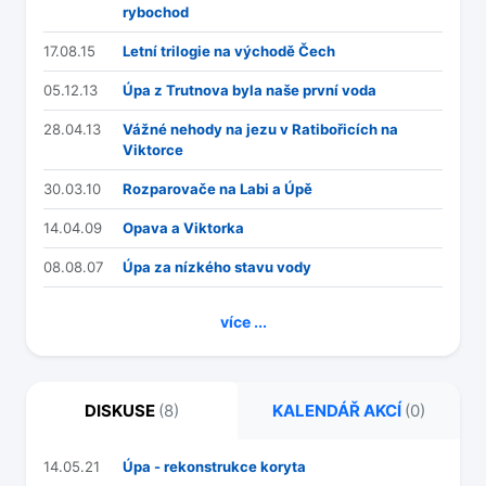
rybochod
17.08.15
Letní trilogie na východě Čech
05.12.13
Úpa z Trutnova byla naše první voda
28.04.13
Vážné nehody na jezu v Ratibořicích na
Viktorce
30.03.10
Rozparovače na Labi a Úpě
14.04.09
Opava a Viktorka
08.08.07
Úpa za nízkého stavu vody
více ...
DISKUSE
(8)
KALENDÁŘ AKCÍ
(0)
14.05.21
Úpa - rekonstrukce koryta