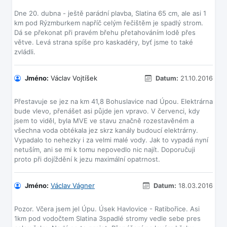
Dne 20. dubna - ještě parádní plavba, Slatina 65 cm, ale asi 1
km pod Rýzmburkem napříč celým řečištěm je spadlý strom.
Dá se překonat při pravém břehu přetahováním lodě přes
větve. Levá strana spíše pro kaskadéry, byť jsme to také
Jméno:
Václav Vojtíšek
Datum:
21.10.2016
Přestavuje se jez na km 41,8 Bohuslavice nad Úpou. Elektrárna
bude vlevo, přenášet asi půjde jen vpravo. V červenci, kdy
jsem to viděl, byla MVE ve stavu značně rozestavěném a
všechna voda obtékala jez skrz kanály budoucí elektrárny.
Vypadalo to nehezky i za velmi malé vody. Jak to vypadá nyní
netuším, ani se mi k tomu nepovedlo nic najít. Doporučuji
Jméno:
Václav Vágner
Datum:
18.03.2016
Pozor. Včera jsem jel Úpu. Úsek Havlovice - Ratibořice. Asi
1km pod vodočtem Slatina 3spadlé stromy vedle sebe pres