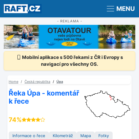
Registrace
Přihlášení
MENU
- REKLAMA -
Mobilní aplikace s 500 řekami z ČR i Evropy s
navigací pro všechny OS.
Home
Česká republika
Úpa
Řeka Úpa - komentář
k řece
74%
Informace o řece
Kilometráž
Mapa
Fotky