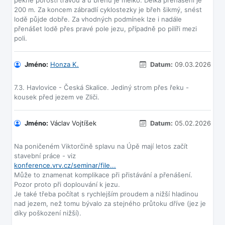
pěkně porostl trávou a u břehu je mělko. Délka přenášení je
200 m. Za koncem zábradlí cyklostezky je břeh šikmý, snést
lodě půjde dobře. Za vhodných podmínek lze i nadále
přenášet lodě přes pravé pole jezu, případně po pilíři mezi
Jméno:
Honza K.
Datum:
09.03.2026
7.3. Havlovice - Česká Skalice. Jediný strom přes řeku -
Jméno:
Václav Vojtíšek
Datum:
05.02.2026
Na poničeném Viktorčině splavu na Úpě mají letos začít
konference.vrv.cz/seminar/file...
Může to znamenat komplikace při přistávání a přenášení.
Pozor proto při doplouvání k jezu.
Je také třeba počítat s rychlejším proudem a nižší hladinou
nad jezem, než tomu bývalo za stejného průtoku dříve (jez je
díky poškození nižší).