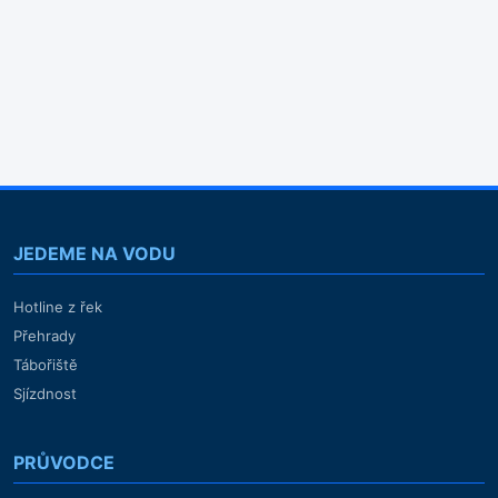
JEDEME NA VODU
Hotline z řek
Přehrady
Tábořiště
Sjízdnost
PRŮVODCE