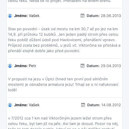
Jméno:
Vašek
Datum:
28.06.2013
Stav po povodni - úsek od mostu na km 30,7 až po jez na km
14,9. při průtoku 12 kubíků. Jen jeden padlý strom přes celou
řeku poblíž zůžení údolí pod Havlovicemi, přenášení vpravo.
Průjezd zcela bez problémů, u jezů vč. Viktorčina se přistává a
Jméno:
Petr
Datum:
29.04.2013
V propusti na jezu v Úpici (hned ten první pod silničním
mostem) je obnažena armatura jezu! Trhají se o ni nafukovací
Jméno:
Vašek
Datum:
14.08.2012
v 7/2012 cca 1 km nad Viktorčiným jezem ležel strom přes
celou řeku, byl tam již na jaře. Asi tam je dosud. Pozor na něj,