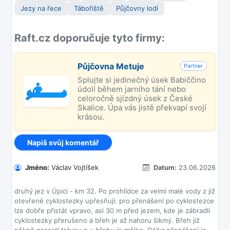
Jezy na řece
Tábořiště
Půjčovny lodí
Raft.cz doporučuje tyto firmy:
Půjčovna Metuje
Partner
Splujte si jedinečný úsek Babiččino
údolí během jarního tání nebo
celoročně sjízdný úsek z České
Skalice. Úpa vás jistě překvapí svojí
krásou.
Napiš svůj komentář
Jméno:
Václav Vojtíšek
Datum:
23.06.2026
druhý jez v Úpici - km 32. Po prohlídce za velmi malé vody z již
otevřené cyklostezky upřesňuji: pro přenášení po cyklostezce
lze dobře přistát vpravo, asi 30 m před jezem, kde je zábradlí
cyklostezky přerušeno a břeh je až nahoru šikmý. Břeh již