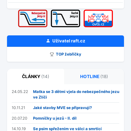
Uživatel
raft.cz
TOP žebříčky
ČLÁNKY
(14)
HOTLINE
(18)
24.05.22
Matka se 3 dětmi vjela do nebezpečného jezu
ve Zlíči
10.11.21
Jaké stavby MVE se připravují?
20.07.20
Pomníčky u jezů - II. díl
14.10.19
Se psím spřežením ve válci a smrtící