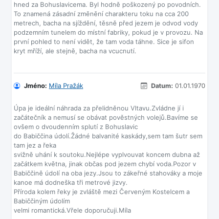
hned za Bohuslavicema. Byl hodně poškozený po povodních.
To znamená zásadní změnění charakteru toku na cca 200
metrech, bacha na sjíždění, těsně před jezem je odvod vody
podzemním tunelem do místní fabriky, pokud je v provozu. Na
první pohled to není vidět, že tam voda táhne. Sice je sifon
kryt mříží, ale stejně, bacha na vcucnutí.
Jméno:
Míla Pražák
Datum:
01.01.1970
Úpa je ideální náhrada za přelidněnou Vltavu.Zvládne jí i
začátečník a nemusí se obávat pověstných volejů.Bavíme se
ovšem o dvoudenním splutí z Bohuslavic
do Babiččina údolí.Žádné balvanité kaskády,sem tam šutr sem
tam jez a řeka
svižně uhání k soutoku.Nejlépe vyplvouvat koncem dubna až
začátkem května, jinak občas pod jezem chybí voda.Pozor v
Babiččině údolí na oba jezy.Jsou to zákeřné stahováky a moje
kanoe má dodneška tři metrové jizvy.
Příroda kolem řeky je zvláště mezi Červeným Kostelcem a
Babiččiným údolím