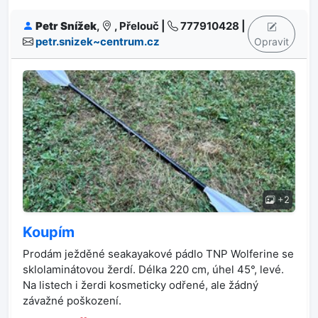
Petr Snížek
,
, Přelouč |
777910428 |
petr.snizek~centrum.cz
Opravit
+2
Koupím
Prodám ježděné seakayakové pádlo TNP Wolferine se
sklolaminátovou žerdí. Délka 220 cm, úhel 45°, levé.
Na listech i žerdi kosmeticky odřené, ale žádný
závažné poškození.