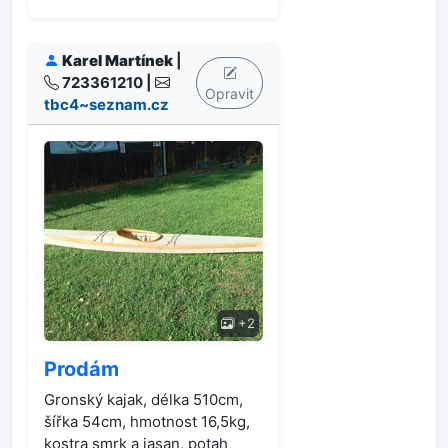
Karel Martínek
|
723361210 |
Opravit
tbc4~seznam.cz
+2
Prodám
Gronský kajak, délka 510cm,
šířka 54cm, hmotnost 16,5kg,
kostra smrk a jasan, potah