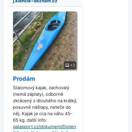
j.klencik~seznam.cz
+2
Prodám
Slalomový kajak, zachovalý
(nemá záplaty), odborně
zkrácený z dlouhého na krátký,
posuvné nášlapy, neteče do
něj. Kajak je cca na váhu 45-
65 kg. další info:
galasport.cz/dokument/Diolen