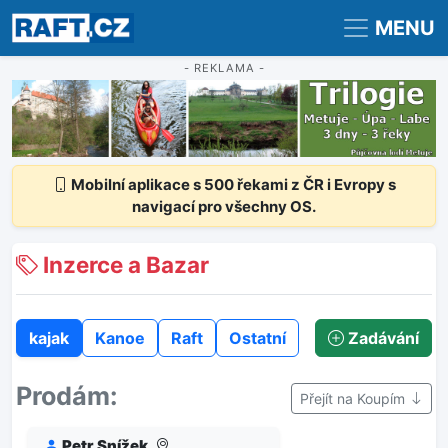
Registrace
Přihlášení
MENU
- REKLAMA -
Mobilní aplikace s 500 řekami z ČR i Evropy s
navigací pro všechny OS.
Inzerce a Bazar
kajak
Kanoe
Raft
Ostatní
Zadávání
Prodám:
Přejít na Koupím
Petr Snížek
,
,