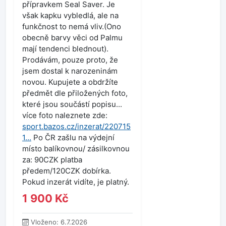
přípravkem Seal Saver. Je
však kapku vybledlá, ale na
funkčnost to nemá vliv.(Ono
obecně barvy věci od Palmu
mají tendenci blednout).
Prodávám, pouze proto, že
jsem dostal k narozeninám
novou. Kupujete a obdržíte
předmět dle přiložených foto,
které jsou součástí popisu...
více foto naleznete zde:
sport.bazos.cz/inzerat/220715
1...
Po ČR zašlu na výdejní
místo balíkovnou/ zásilkovnou
za: 90CZK platba
předem/120CZK dobírka.
Pokud inzerát vidíte, je platný.
1 900 Kč
Vloženo: 6.7.2026