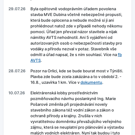
29.07.26
Byla opětovně vodoprávním úřadem povolena
stavba MVE Dubina včetně nebezpečné propusti,
která bude oplocena a nebude možné si ji ani
prohlédnout natož zde v případě nehody někomu
pomoci. Úřad jen převzal názor stavitele a nijak
námitky AVTS nehodnotil. Ani 5 vyjádření od
autorizovaných osob o nebezpečnosti stavby pro
vodáky a přírodu nezval v potaz. Stavebník vše
odmítl a úřad napsal, že s ním souhlasí. Více na
fb
AVTS
.
28.07.26
Pozor na Orlici, kde se bude bourat most v Týništi.
Plavba zde bude zcela zakázána a to v období 2. -
16.8., uzavírka 1 km. Více v
dokumentu
.
10.07.26
Elektrárenská lobby prostřednictvím
pozměňovacího návrhu poslankyně Ing. Marie
Pošarové změnila při projednávání novely
stavebního zákona též vodní zákon a zákon o
ochraně přírody a krajiny. Zrušila v nich
vyvratitelnou domněnku převažujícího veřejného
zájmu, která se neuplatní pro plánování a výstavbu
malých vodních elektráren. Nyní tak budou i tyto