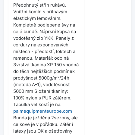
Předohnutý střih rukávů.
Vnitřní komín s přilnavým
elastickým lemováním.
Kompletně podlepené švy na
celé bundě. Náprsní kapsa na
vodotěsný zip YKK. Panely z
cordury na exponovaných
místech - předloktí, loktech a
ramenou. Materiál: odolná
3vrstvá tkanina XP 150 vhodná
do těch nejtěžších podmínek
prodyšnost 5000g/m²/24h
(metoda A-1), vodotěsnost
5000 mm Složení tkaniny:
100% nylon s PUR zátěrem.
Tabulka velikostí je na:
palmequipmenteurope.com
Bunda je ježděná 2sezony, ale
celkově je v pořádku. Zátěr i
latexy jsou OK a ošetřovány