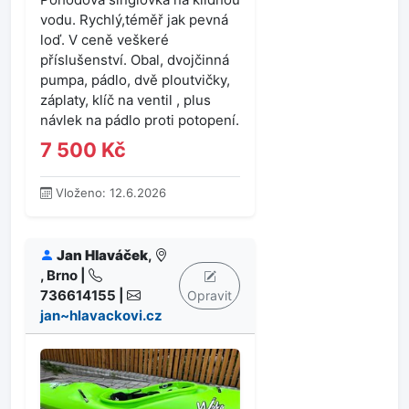
vodu. Rychlý,téměř jak pevná
loď. V ceně veškeré
příslušenství. Obal, dvojčinná
pumpa, pádlo, dvě ploutvičky,
záplaty, klíč na ventil , plus
návlek na pádlo proti potopení.
7 500 Kč
Vloženo: 12.6.2026
Jan Hlaváček
,
, Brno |
736614155 |
Opravit
jan~hlavackovi.cz