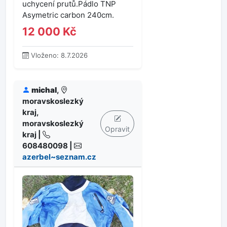
uchycení prutů.Pádlo TNP
Asymetric carbon 240cm.
12 000 Kč
Vloženo: 8.7.2026
michal
,
moravskoslezký
kraj,
moravskoslezký
Opravit
kraj |
608480098 |
azerbel~seznam.cz