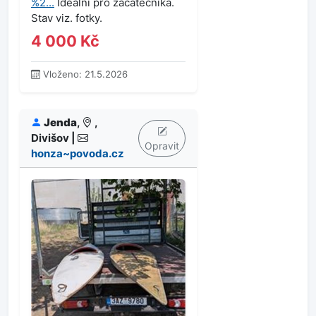
%2...
Ideální pro začátečníka.
Stav viz. fotky.
4 000 Kč
Vloženo: 21.5.2026
Jenda
,
,
Divišov |
Opravit
honza~povoda.cz