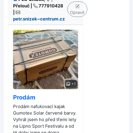
Přelouč |
777910428
|
Opravit
petr.snizek~centrum.cz
+1
Prodám
Prodám nafukovací kajak
Gumotex Solar červené barvy.
Vyhrál jsem ho před třemi lety
na Lipno Sport Festivalu a od
té doby jsme se doma