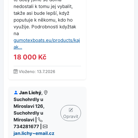
nedostali k tomu jej vybalit,
takže asi bude lepší, když
poputuje k někomu, kdo ho
využije. Podrobnosti kdyžtak
na
gumotexboats.eu/products/kaj
ak...
18 000 Kč
Vloženo: 13.7.2026
Jan Lichý
,
Suchohrdly u
Miroslavi 126,
Suchohrdly u
Opravit
Miroslavi |
734281677 |
jan.lichy~email.cz