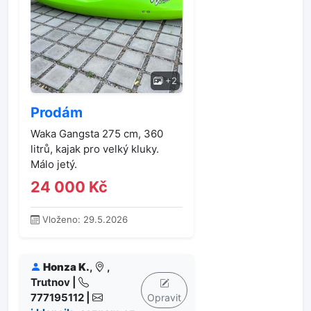
+2
Prodám
Waka Gangsta 275 cm, 360
litrů, kajak pro velký kluky.
Málo jetý.
24 000 Kč
Vloženo: 29.5.2026
Honza K.
,
,
Trutnov |
777195112 |
Opravit