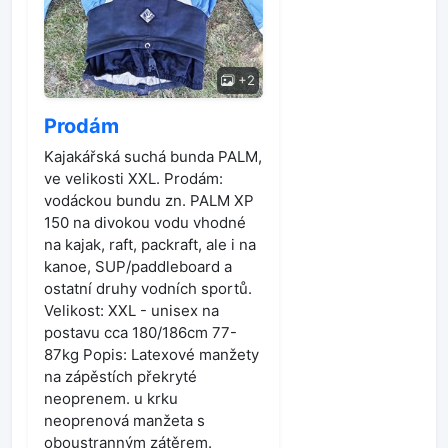
+2
Prodám
Kajakářská suchá bunda PALM,
ve velikosti XXL. Prodám:
vodáckou bundu zn. PALM XP
150 na divokou vodu vhodné
na kajak, raft, packraft, ale i na
kanoe, SUP/paddleboard a
ostatní druhy vodních sportů.
Velikost: XXL - unisex na
postavu cca 180/186cm 77-
87kg Popis: Latexové manžety
na zápěstích překryté
neoprenem. u krku
neoprenová manžeta s
oboustranným zátěrem.