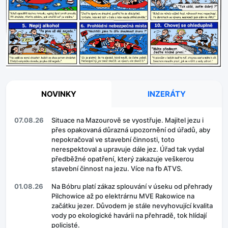
NOVINKY
INZERÁTY
07.08.26
Situace na Mazourově se vyostřuje. Majitel jezu i
přes opakovaná důrazná upozornění od úřadů, aby
nepokračoval ve stavební činnosti, toto
nerespektoval a upravuje dále jez. Úřad tak vydal
předběžné opatření, který zakazuje veškerou
stavební činnost na jezu. Více na fb ATVS.
01.08.26
Na Bóbru platí zákaz splouvání v úseku od přehrady
Pilchowice až po elektrárnu MVE Rakowice na
začátku jezer. Důvodem je stále nevyhovující kvalita
vody po ekologické havárii na přehradě, tok hlídají
policisté.