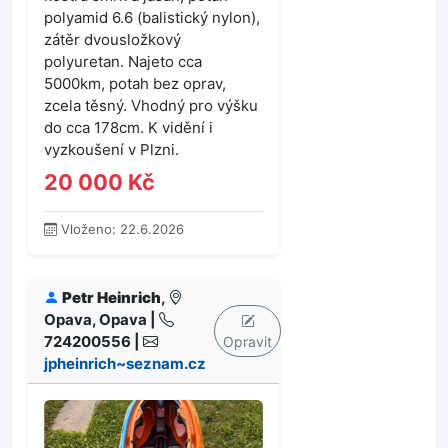
polyamid 6.6 (balistický nylon),
zátěr dvousložkový
polyuretan. Najeto cca
5000km, potah bez oprav,
zcela těsný. Vhodný pro výšku
do cca 178cm. K vidění i
vyzkoušení v Plzni.
20 000 Kč
Vloženo: 22.6.2026
Petr Heinrich
,
Opava, Opava |
724200556 |
Opravit
jpheinrich~seznam.cz