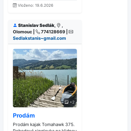
Vloženo: 19.6.2026
Stanislav Sedlák
,
,
Olomouc |
774128669 |
Sedlakstanis~gmail.com
+2
Prodám
Prodám kajak Tomahawk 375.
Pohodová singlovka na klidnou